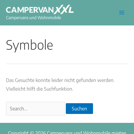
Zum
Suchen
Inhalt
nach:
Campervans und Wohnmobile
springen
Symbole
Das Gesuchte konnte leider nicht gefunden werden.
Vielleicht hilft die Suchfunktion.
Copyright © 2026 Campervans und Wohnmobile mieten