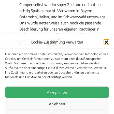
Camper selbst war im super Zustand und hat uns 
richtig Spaß gemacht. Wir waren in Bayern, 
Österreich, Italien, und im Schwarzwald unterwegs. 
Uns wurde netterweise auch noch die passende 
Beschilderung für unseren eigenen Radträger in 
Italien mit gegeben. Alles in allem, sehr zu 
empfehlen und wir werden auf jeden Fall in 
Cookie-Zustimmung verwalten
Zukunft nochmals bei CampervanXXL mieten
Alle Bewertungen anzeigen
Um Ihnen ein optimales Erlebnis zu bieten, verwenden wir Technologien wie
Cookies, um Geräteinformationen zu speichern bzw. darauf zuzugreifen.
Wenn Sie diesen Technologien zustimmen, können wir Daten wie das
Surfverhalten oder eindeutige IDs auf dieser Website verarbeiten. Wenn Sie
Copyright © 2026 Campervans und Wohnmobile mieten
Ihre Zustimmung nicht erteilen oder zurückziehen, können bestimmte
Merkmale und Funktionen beeinträchtigt werden.
Dein Kontakt zu uns
Impressum
Akzeptieren
AGB
Cookie-Richtlinie (EU)
Ablehnen
Datenschutzerklärung