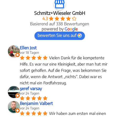
Schmitz+Wieseler GmbH
4.3
Basierend auf 338 Bewertungen
powered by
G
o
o
g
l
e
bewerten Sie uns auf
Ellen Jost
vor 18 Tagen
Vielen Dank für die kompetente 
Hilfe. Es war nur eine Kleinigkeit, aber man hat mir 
sofort geholfen. Auf die Frage, was bekommen Sie 
dafür, wenn die Antwort „nichts“. Dabei war es 
nicht mal ein Fordfahrzeug.
şeref varsay
vor 24 Tagen
Benjamim Valbert
vor 24 Tagen
Wir haben zum ersten mal einen 