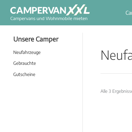
Zum
Inhalt
Ca
Campervans und Wohnmobile mieten
springen
Unsere Camper
Neuf
Neufahrzeuge
Gebrauchte
Gutscheine
Alle 3 Ergebnis