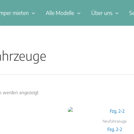
Nach
Aktualität
sortiert
mper mieten
Alle Modelle
Über uns
S
ahrzeuge
se werden angezeigt
Neufahrzeuge
Fzg. 2-2